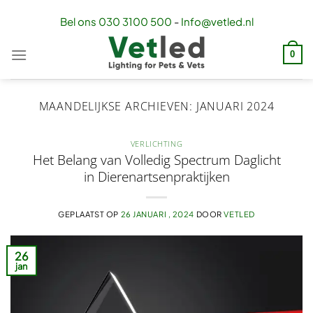
Ga
Bel ons
030 3100 500
-
Info@vetled.nl
naar
inhoud
0
MAANDELIJKSE ARCHIEVEN:
JANUARI 2024
VERLICHTING
Het Belang van Volledig Spectrum Daglicht
in Dierenartsenpraktijken
GEPLAATST OP
26 JANUARI , 2024
DOOR
VETLED
26
jan