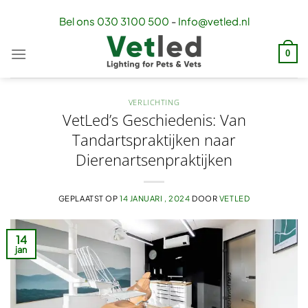
Ga
Bel ons
030 3100 500
-
Info@vetled.nl
naar
inhoud
0
VERLICHTING
VetLed’s Geschiedenis: Van
Tandartspraktijken naar
Dierenartsenpraktijken
GEPLAATST OP
14 JANUARI , 2024
DOOR
VETLED
14
jan